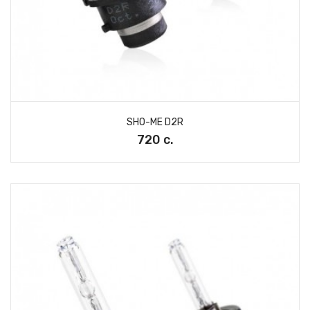
SHO-ME D2R
720 с.