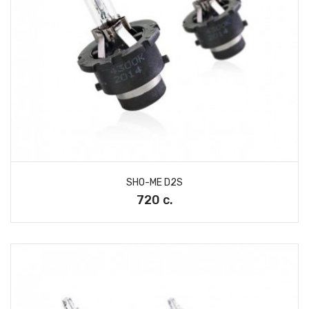
SHO-ME D2S
720 с.