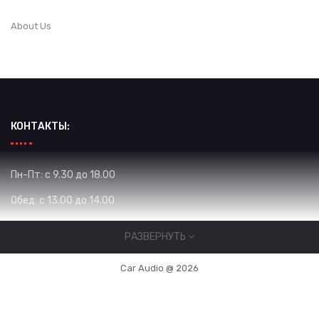
About Us
КОНТАКТЫ:
Пн-Пт: с 9.30 до 18.00
Обед: с 13.00 до 14.00
Сб: с 10.00 до 16.00
РАЗВЕРНУТЬ
Вс: Выходной
Car Audio @ 2026
Жибек Жолу 575 / Уметалиева
0700950903
,
0553950904
,
0778950903