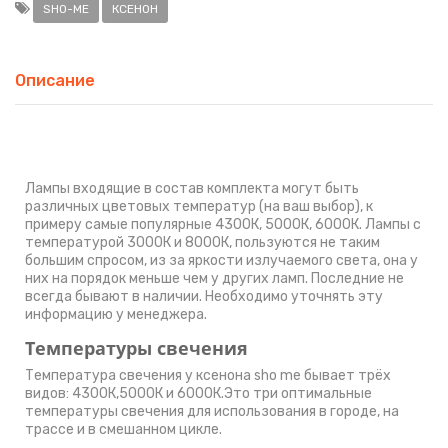
SHO-ME
КСЕНОН
Описание
Лампы входящие в состав комплекта могут быть
различных цветовых температур (на ваш выбор), к
примеру самые популярные 4300К, 5000К, 6000К. Лампы с
температурой 3000К и 8000К, пользуются не таким
большим спросом, из за яркости излучаемого света, она у
них на порядок меньше чем у других ламп. Последние не
всегда бывают в наличии. Необходимо уточнять эту
информацию у менеджера.
Температуры свечения
Температура свечения у ксенона sho me бывает трёх
видов: 4300К,5000К и 6000К.Это три оптимальные
температуры свечения для использования в городе, на
трассе и в смешанном цикле.