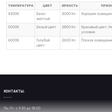
ТЕМПЕРАТУРА
ЦВЕТ
ЯРКОСТЬ
ПРИЗ
4300К
Бело-
3000 lm
Хорошее освещен
жёлтый
5000К
Белый цвет
2800 lm
Красивый цвет. Н
условия
6000К
Голубой
2600 lm
Плохое освещение
цвет
КОНТАКТЫ:
Пн-Пт: с 9.30 до 18.00