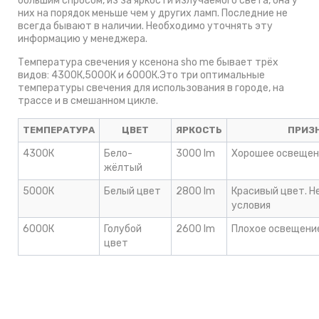
большим спросом, из за яркости излучаемого света, она у
них на порядок меньше чем у других ламп. Последние не
всегда бывают в наличии. Необходимо уточнять эту
информацию у менеджера.
Температура свечения у ксенона sho me бывает трёх
видов: 4300К,5000К и 6000К.Это три оптимальные
температуры свечения для использования в городе, на
трассе и в смешанном цикле.
ТЕМПЕРАТУРА
ЦВЕТ
ЯРКОСТЬ
ПРИЗ
4300К
Бело-
3000 lm
Хорошее освещен
жёлтый
5000К
Белый цвет
2800 lm
Красивый цвет. Н
условия
6000К
Голубой
2600 lm
Плохое освещение
цвет