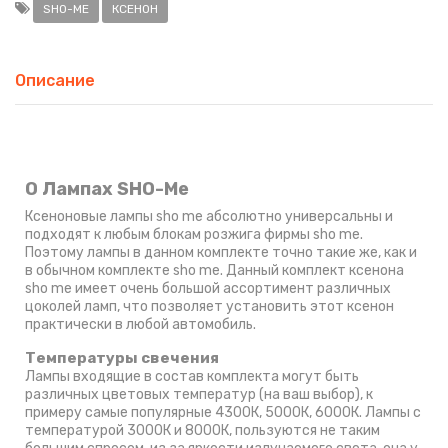
SHO-ME
КСЕНОН
Описание
О Лампах SHO-Me
Ксеноновые лампы sho me абсолютно универсальны и
подходят к любым блокам розжига фирмы sho me.
Поэтому лампы в данном комплекте точно такие же, как и
в обычном комплекте sho me. Данный комплект ксенона
sho me имеет очень большой ассортимент различных
цоколей ламп, что позволяет установить этот ксенон
практически в любой автомобиль.
Температуры свечения
Лампы входящие в состав комплекта могут быть
различных цветовых температур (на ваш выбор), к
примеру самые популярные 4300К, 5000К, 6000К. Лампы с
температурой 3000К и 8000К, пользуются не таким