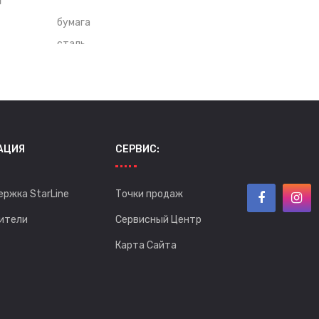
бумага
сталь
1" (25 мм)
АЦИЯ
СЕРВИС:
ержка StarLine
Точки продаж
ители
Сервисный Центр
Карта Сайта