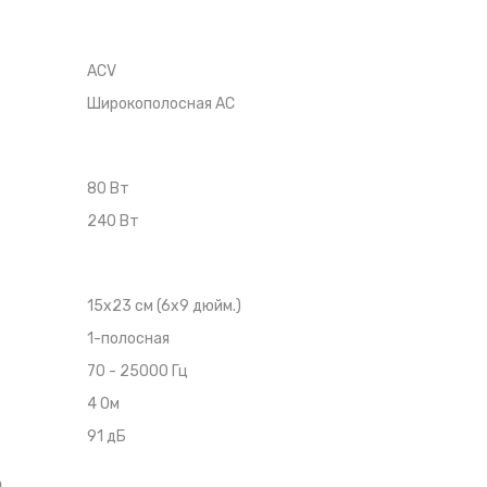
ACV
Широкополосная АС
80
Вт
240
Вт
15x23 см (6x9 дюйм.)
1
-полосная
70 - 25000
Гц
4
Ом
91
дБ
а