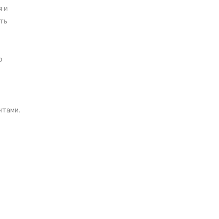
я и
ть
о
нтами.