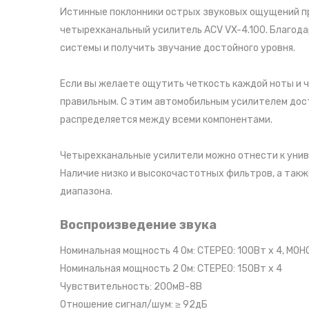
Истинные поклонники острых звуковых ощущений пре
четырехканальный усилитель ACV VX-4.100. Благод
системы и получить звучание достойного уровня.
Если вы желаете ощутить четкость каждой ноты и ч
правильным. С этим автомобильным усилителем дос
распределяется между всеми компонентами.
Четырехканальные усилители можно отнести к унив
Наличие низко и высокочастотных фильтров, а такж
диапазона.
Воспроизведение звука
Номинальная мощность 4 Ом: СТЕРЕО: 100Вт х 4, МОН
Номинальная мощность 2 Ом: СТЕРЕО: 150Вт х 4
Чувствительность: 200мВ-8В
Отношение сигнал/шум: ≥ 92дБ