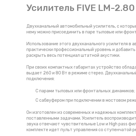
Усилитель FIVE LM-2.80
Двухканальный автомобильный усилитель, с которым
нему можно присоединить в паре тыловые или фронт
Использование этого двухканального усилителя в а
практически профессиональный уровень и добавить
раскрыть весь потенциал штатной акустики.
При своих компактных габаритах устройство облад
выдает 260 и 80 Вт в режиме стерео. Двухканальны
подключения:
С парами тыловых или фронтальных динамиков;
С сабвуфером при подключении в мостовом режи
Он изготовлен из современных и надежных комплек
поставленными задачами. Усилитель воспроизводит 
звука отвечают чувствительные Low и High pass фи
комплекте идет пульт управления со ступенчатой ре