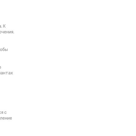
. К
ючения.
тобы
о
иантах
я с
еление