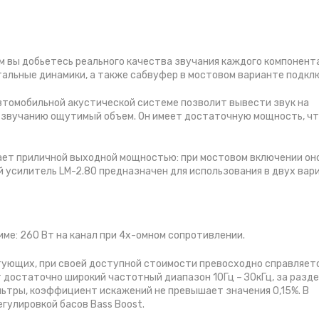
 вы добьетесь реального качества звучания каждого компонента
альные динамики, а также сабвуфер в мостовом варианте подкл
втомобильной акустической системе позволит вывести звук на
 звучанию ощутимый объем. Он имеет достаточную мощность, ч
ает приличной выходной мощностью: при мостовом включении он
й усилитель LM-2.80 предназначен для использования в двух вар
ме: 260 Вт на канал при 4х-омном сопротивлении.
тующих, при своей доступной стоимости превосходно справляетс
достаточно широкий частотный диапазон 10Гц – З0кГц, за разд
льтры, коэффициент искажений не превышает значения 0,15%. В
гулировкой басов Bass Boost.