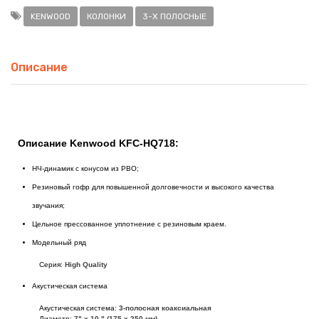
KENWOOD
КОЛОНКИ
3-Х ПОЛОСНЫЕ
Описание
Описание Kenwood KFC-HQ718:
НЧ-динамик с конусом из РВО;
Резиновый гофр для повышенной долговечности и высокого качества
звучания;
Цельное прессованное уплотнение с резиновым краем.
Модельный ряд
Серия:
High Quality
Акустическая система
Акустическая система:
3-полосная коаксиальная
Диаметр:
7" х 10 " (175 х 250 мм)