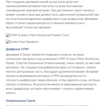
При создании динамика нашей целью было добиться
сбалансированной магнитной силы на всем протяжении
перемещения звуковой катушки. При достижении такого баланса
кривая силового фактора должна быть идентичной (зеркальной) при
поступательном движении диффузора и при возвратном. Динамики
Alpine S-Series характеризуются отличной линейностью и
высочайшей точностью звучания.
Диффузор CFRP
Динамики S-Series являются первыми в отрасли, которые
используют материал под названием CFRP (Carbon Fiber Reinforced
Plastic- Пластик Усиленный Углевоолокном), очень легкий, но жесткий
материал. На стандартном диффузоре края, естественно, слабее,
чем его центральная часть, благодаря удлиненной форме. Во время
процесса формования материал CFRP распределяется по
плоскости диффузора таким образом, чтобы укрепить зоны, которые
обычно ослаблены. Результатом является равномерная жесткость
всего диффузора, которая обеспечивает точную и эффективную
работу.
Опциональные Грили