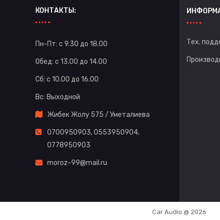
КОНТАКТЫ:
ИНФОРМ
Тех. подд
Пн-Пт: с 9.30 до 18.00
Производ
Обед: с 13.00 до 14.00
Сб: с 10.00 до 16.00
Вс: Выходной
Жибек Жолу 575 / Уметалиева
0700950903
,
0553950904
,
0778950903
moroz-99@mail.ru
Car Audio @ 2026