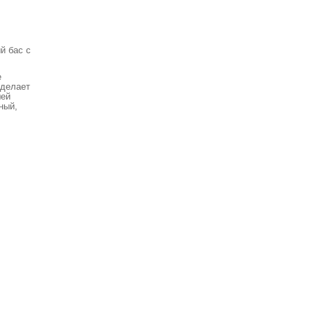
й бас с
е
сделает
шей
ный,