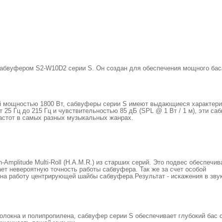
сабвуфером S2-W10D2 серии S. Он создан для обеспечения мощного бас
 мощностью 1800 Вт, сабвуферы серии S имеют выдающиеся характери
 25 Гц до 215 Гц и чувствительностью 85 дБ (SPL @ 1 Вт / 1 м), эти са
астот в самых разных музыкальных жанрах.
mplitude Multi-Roll (H.A.M.R.) из старших серий. Это подвес обеспечив
т невероятную точность работы сабвуфера. Так же за счет особой
 на работу центрирующей шайбы сабвуфера.Результат - искажения в зву
олокна и полипропилена, сабвуфер серии S обеспечивает глубокий бас 