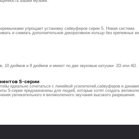
ыщенность вашей музыки.
 перемычками упрощает установку сабвуферов серии S. Новая система
ивать и снимать дополнительное декоративное кольцо без крепежных ви
, 10 дюймов и 8 дюймов и имеют по две звуковые катушки 2Ω или 4Ω.
онентов S-серии
чтобы идеально сочетаться с линейкой усилителей,сабвуферов и динами
енты S-серии предназначены для людей, которые хотят создать великол
чения увлекательного и великолепного звучания высокого разрешения.