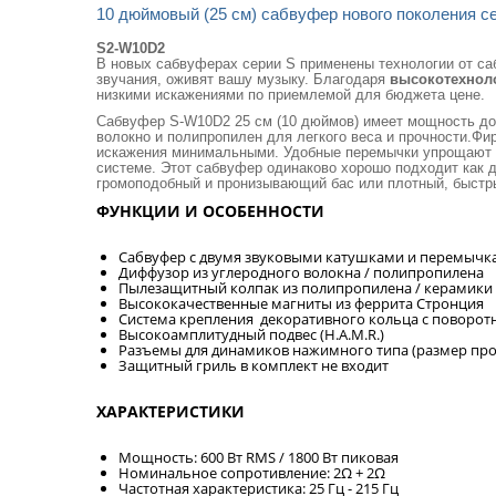
10 дюймовый (25 см) сабвуфер нового поколения с
S2-W10D2
В новых сабвуферах серии S применены технологии от са
звучания, оживят вашу музыку. Благодаря
высокотехноло
низкими искажениями по приемлемой для бюджета цене.
Сабвуфер S-W10D2 25 см (10 дюймов) имеет мощность до
волокно и полипропилен для легкого веса и прочности.Ф
искажения минимальными. Удобные перемычки упрощают п
системе. Этот сабвуфер одинаково хорошо подходит как д
громоподобный и пронизывающий бас или плотный, быстр
ФУНКЦИИ И ОСОБЕННОСТИ
Сабвуфер с двумя звуковыми катушками и перемычк
Диффузор из углеродного волокна / полипропилена
Пылезащитный колпак из полипропилена / керамики
Высококачественные магниты из феррита Стронция
Система крепления декоративного кольца с повор
Высокоамплитудный подвес (H.A.M.R.)
Разъемы для динамиков нажимного типа (размер про
Защитный гриль в комплект не входит
ХАРАКТЕРИСТИКИ
Мощность: 600 Вт RMS / 1800 Вт пиковая
Номинальное сопротивление: 2Ω + 2Ω
Частотная характеристика: 25 Гц - 215 Гц