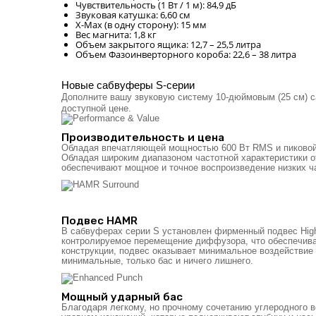
Чувствительность (1 Вт / 1 м): 84,9 дБ
Звуковая катушка: 6,60 см
X-Max (в одну сторону): 15 мм
Вес магнита: 1,8 кг
Объем закрытого ящика: 12,7 – 25,5 литра
Объем Фазоинверторного короба: 22,6 – 38 литра
Новые сабвуферы S-серии
Дополните вашу звуковую систему 10-дюймовым (25 см) 
доступной цене.
Производительность и цена
Обладая впечатляющей мощностью 600 Вт RMS и пиковой
Обладая широким диапазоном частотной характеристики от
обеспечивают мощное и точное воспроизведение низких ч
Подвес HAMR
В сабвуферах серии S установлен фирменный подвес High-A
контролируемое перемещение диффузора, что обеспечивае
конструкции, подвес оказывает минимальное воздействие
минимальные, только бас и ничего лишнего.
Мощный ударный бас
Благодаря легкому, но прочному сочетанию углеродного в