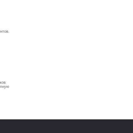
нтов.
ков
епную