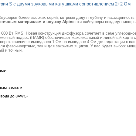
ерии S с двумя звуковыми катушками сопротивлением 2+2 Ом
бвуферов более высоких серий, котроые дадут глубину и насыщенность
гичным материалам и ноу-хау Alpine
эти сабвуферы создадут мощны
 600 Вт RMS. Новая конструкция диффузора сочетает в себе углеродно
ирменный подвес (HAMR) обеспечивает максимальный и линейный ход и 
ереключение с импеданса 1 Ом на импеданс 4 Ом для адаптации к ва
ля фазоинвертных, так и для закрытых ящиков. У вас будет выбор: мощ
ый и точный.
ами
отным замком
вода до 8AWG)