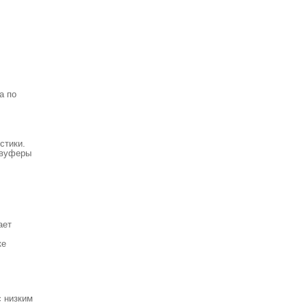
а по
стики.
бвуферы
ает
ке
с низким