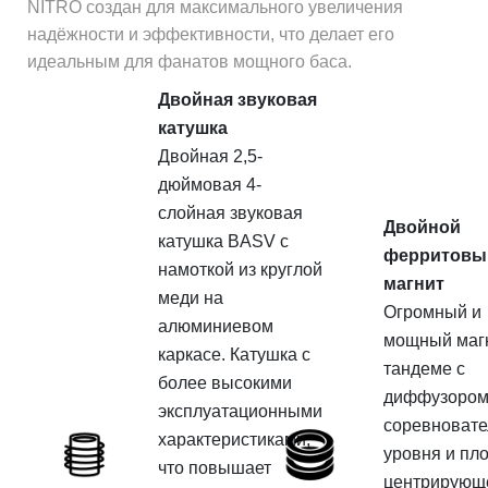
NITRO создан для максимального увеличения
надёжности и эффективности, что делает его
идеальным для фанатов мощного баса.
Двойная звуковая
катушка
Двойная 2,5-
дюймовая 4-
слойная звуковая
Двойной
катушка BASV с
ферритовы
намоткой из круглой
магнит
меди на
Огромный и
алюминиевом
мощный маг
каркасе. Катушка с
тандеме с
более высокими
диффузоро
эксплуатационными
соревновате
характеристиками,
уровня и пл
что повышает
центрирующ