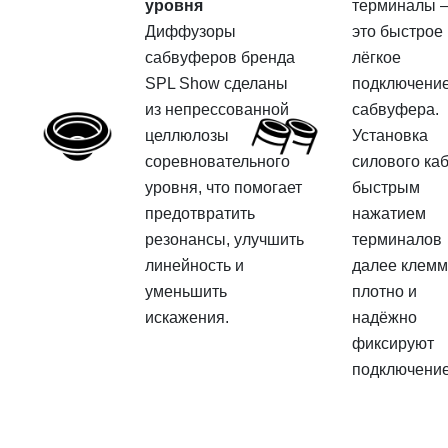
уровня
терминалы 
Диффузоры
это быстрое 
сабвуферов бренда
лёгкое
SPL Show сделаны
подключени
из непрессованной
сабвуфера.
целлюлозы
Установка
соревновательного
силового ка
уровня, что помогает
быстрым
предотвратить
нажатием
резонансы, улучшить
терминалов
линейность и
далее клем
уменьшить
плотно и
искажения.
надёжно
фиксируют
подключение