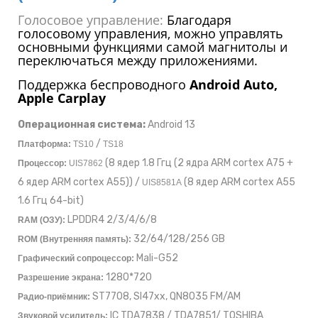
Голосовое управление:
Благодаря
голосовому управления, можно управлять
основными функциями самой магнитолы и
переключаться между приложениями.
Поддержка беспроводного
Android Auto,
Apple Carplay
Операционная система:
Android 13
/
Платформа:
TS10
TS18
(8 ядер 1.8 Ггц (2 ядра ARM cortex A75 +
Процессор:
UIS7862
6 ядер ARM cortex A55)) /
(8 ядер ARM cortex A55
UIS8581A
1.6 Ггц 64-bit)
LPDDR4 2/3/4/6/8
RAM (ОЗУ):
32/64/128/256 GB
ROM (Внутренняя память):
Mali-G52
Графический сопроцессор:
1280*720
Разрешение экрана:
ST7708, SI47xx, QN8035 FM/AM
Радио-приёмник:
IC TDA7838 / TDA7851/ TOSHIBA
Звуковой усилитель: