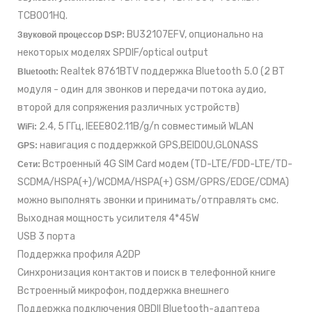
TCB001HQ.
BU32107EFV, опционально на
Звуковой процессор DSP:
некоторых моделях SPDIF/optical output
Realtek 8761BTV поддержка Bluetooth 5.0 (2 BT
Bluetooth:
модуля - один для звонков и передачи потока аудио,
второй для сопряжения различных устройств)
2.4, 5 ГГц, IEEE802.11B/g/n совместимый WLAN
WiFi:
навигация с поддержкой GPS,BEIDOU,GLONASS
GPS:
Встроенный 4G SIM Card модем (TD-LTE/FDD-LTE/TD-
Сети:
SCDMA/HSPA(+)/WCDMA/HSPA(+) GSM/GPRS/EDGE/CDMA)
можно выполнять звонки и принимать/отправлять смс.
Выходная мощность усилителя 4*45W
USB 3 порта
Поддержка профиля A2DP
Синхронизация контактов и поиск в телефонной книге
Встроенный микрофон, поддержка внешнего
Поддержка подключения OBDII Bluetooth-адаптера