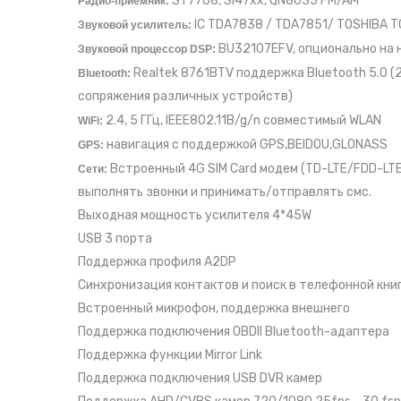
ST7708, SI47xx, QN8035 FM/AM
Радио-приёмник:
IC TDA7838 / TDA7851/ TOSHIBA T
Звуковой усилитель:
BU32107EFV, опционально на н
Звуковой процессор DSP:
Realtek 8761BTV поддержка Bluetooth 5.0 (2
Bluetooth:
сопряжения различных устройств)
2.4, 5 ГГц, IEEE802.11B/g/n совместимый WLAN
WiFi:
навигация с поддержкой GPS,BEIDOU,GLONASS
GPS:
Встроенный 4G SIM Card модем (TD-LTE/FDD-
Сети:
выполнять звонки и принимать/отправлять смс.
Выходная мощность усилителя 4*45W
USB 3 порта
Поддержка профиля A2DP
Синхронизация контактов и поиск в телефонной кни
Встроенный микрофон, поддержка внешнего
Поддержка подключения OBDII Bluetooth-адаптера
Поддержка функции Mirror Link
Поддержка подключения USB DVR камер