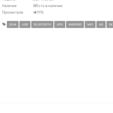
Наличие
Есть в наличии
Просмотров
1115
ISUN
USB
BLUETOOTH
GPS
ANDROID
WIFI
4G
2K