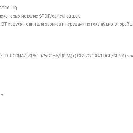
CB001HQ.
екоторых моделях SPDIF/optical output
 BT модуля - один для звонков и передачи потока аудио, второй д
LTE/TD-SCDMA/HSPA(+)/WCDMA/HSPA(+) GSM/GPRS/EDGE/CDMA) мо
ге