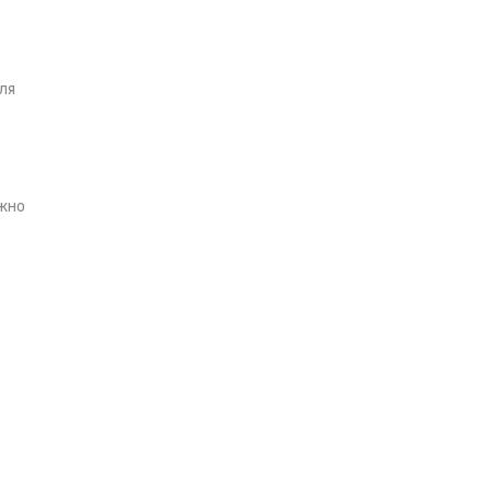
ля
жно