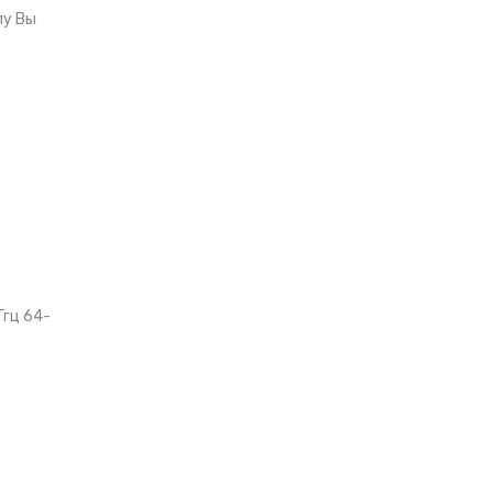
лу Вы
Ггц 64-