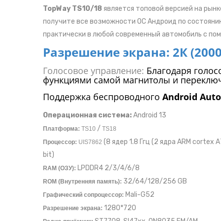
TopWay TS10/18
является топовой версией на рынк
получите все возможности ОС Андроид по состояни
практически в любой современный автомобиль с пом
Разрешение экрана: 2К (2000
Голосовое управление:
Благодаря голос
функциями самой магнитолы и переклю
Поддержка беспроводного
Android Auto
Операционная система:
Android 13
/
Платформа:
TS10
TS18
(8 ядер 1.8 Ггц (2 ядра ARM cortex 
Процессор:
UIS7862
bit)
LPDDR4 2/3/4/6/8
RAM (ОЗУ):
32/64/128/256 GB
ROM (Внутренняя память):
Mali-G52
Графический сопроцессор:
1280*720
Разрешение экрана: