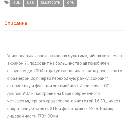
ISUN
USB
BLUETOOTH
GPS
Описание
Универсальная навигационная мультимедийная система с
экраном 7", подходит на большинство автомобилей
выпуском до 2004 года (
устанавливается на разные авто
с размером 2din через переходную рамку, сохраняя
стилистику и функции автомобиля)
.
Использует ОС
Android 9.0.1 и построена на базе современного
четырехъядерного процесcора с частотой 1.6 ГГц, имеет
оперативную память 2 ГБ и флэш память 16 ГБ. Размер
лицевой части 178*100мм