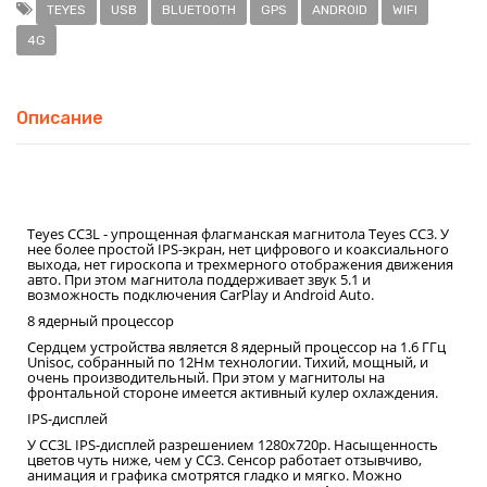
TEYES
USB
BLUETOOTH
GPS
ANDROID
WIFI
4G
Описание
Teyes CC3L - упрощенная флагманская магнитола Teyes СС3. У
нее более простой IPS-экран, нет цифрового и коаксиального
выхода, нет гироскопа и трехмерного отображения движения
авто. При этом магнитола поддерживает звук 5.1 и
возможность подключения CarPlay и Android Auto.
8 ядерный процессор
Сердцем устройства является 8 ядерный процессор на 1.6 ГГц
Unisoc, собранный по 12Нм технологии. Тихий, мощный, и
очень производительный. При этом у магнитолы на
фронтальной стороне имеется активный кулер охлаждения.
IPS-дисплей
У CC3L IPS-дисплей разрешением 1280x720р. Насыщенность
цветов чуть ниже, чем у СС3. Сенсор работает отзывчиво,
анимация и графика смотрятся гладко и мягко. Можно