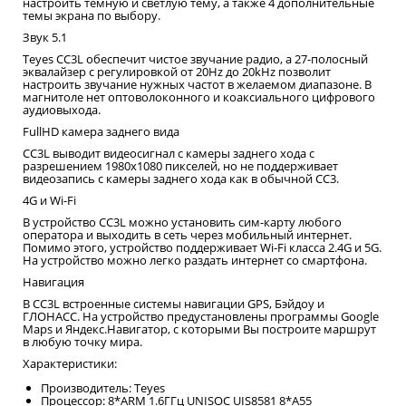
настроить темную и светлую тему, а также 4 дополнительные
темы экрана по выбору
.
Звук 5.1
Teyes CC3L обеспечит чистое звучание радио, а 27-полосный
эквалайзер с регулировкой от 20Hz до 20kHz позволит
настроить звучание нужных частот в желаемом диапазоне. В
магнитоле нет о
птоволоконного и коаксиального цифрового
аудиовыхода.
FullHD камера заднего вида
CC3L выводит видеосигнал с камеры заднего хода с
разрешением 1980x1080 пикселей, но не поддерживает
видеозапись с камеры заднего хода как в обычной СС3.
4G и Wi-Fi
В устройство CC3L можно установить сим-карту любого
оператора и выходить в сеть через мобильный интернет.
Помимо этого, устройство поддерживает Wi-Fi класса 2.4G и 5G.
На устройство можно легко раздать интернет со смартфона.
Навигация
В CC3L встроенные системы навигации GPS, Бэйдоу и
ГЛОНАСС. На устройство предустановлены программы Google
Maps и Яндекс.Навигатор, с которыми Вы построите маршрут
в любую точку мира.
Характеристики:
Производитель: Teyes
Процессор: 8*ARM 1.6ГГц UNISOC UIS8581 8*A55