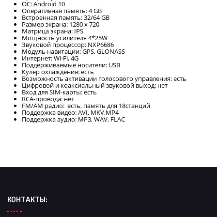
ОС: Android 10
Оперативная память: 4 GB
Встроенная память: 32/64 GB
Размер экрана: 1280 х 720
Матрица экрана: IPS
Мощность усилителя 4*25W
Звуковой процессор: NXP6686
Модуль навигации: GPS, GLONASS
Интернет: Wi-Fi, 4G
Поддерживаемые носители: USB
Кулер охлаждения: есть
Возможность активации голосового управления: есть
Цифровой и коаксиальный звуковой выход: нет
Вход для SIM-карты: есть
RCA-провода: нет
FM/АM радио: есть, память для 18станций
Поддержка видео: AVI, MKV,MP4
Поддержка аудио: MP3, WAV, FLAC
КОНТАКТЫ: