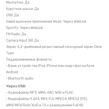
Mechafree: Да
Короткое шасси: Да
USB: Да
Навигационное приложение Waze: Через WebLink
Spotify: Через WebLink
FM Radio: Да
Camera Input (N): Да
Экран: 6,2-дюймовый резистивный сенсорный экран Clear
Type
Поддерживаемые форматы:
• Ваше устройство iPod, iPhone или смартфон на базе
Android
• Bluetooth audio
Через USB:
• Аудиофайлы MP3, WMA, AAC, WAV и FLAC
• Видеофайлы H.264, MKV, FLV, MPEG4, MPEG2 (PS),
WMV/MOV/DivX/XviD и TS с разрешением Full HD