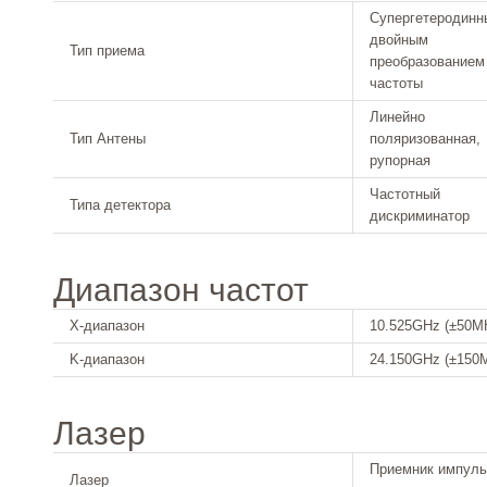
Супергетеродинн
двойным
Тип приема
преобразованием
частоты
Линейно
Тип Антены
поляризованная,
рупорная
Частотный
Типа детектора
дискриминатор
Диапазон частот
Х-диапазон
10.525GHz (±50M
K-диапазон
24.150GHz (±150
Лазер
Приемник импул
Лазер