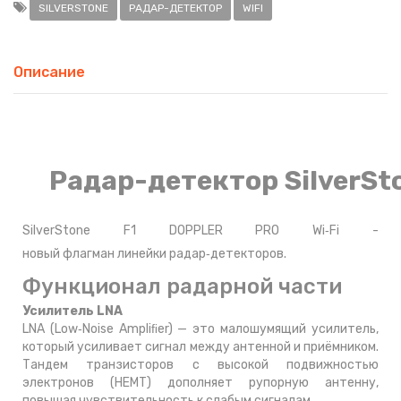
SILVERSTONE
РАДАР-ДЕТЕКТОР
WIFI
Описание
Радар-детектор
SilverSt
SilverStone F1 DOPPLER PRO Wi‑Fi -
новый флагман линейки радар‑детекторов.
Функционал радарной части
Усилитель LNA
LNA (Low‑Noise Ampliﬁer) — это малошумящий усилитель,
который усиливает сигнал между антенной и приёмником.
Тандем транзисторов с высокой подвижностью
электронов (HEMT) дополняет рупорную антенну,
повышая чувствительность к слабым сигналам.