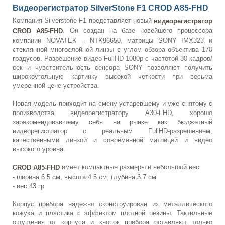
Видеорегистратор SilverStone F1 CROD A85-FHD
Компания Silverstone F1 представляет новый
видеорегистратор
. Он создан на базе новейшего процессора
CROD A85-FHD
компании NOVATEK – NTK96650, матрицы SONY IMX323 и
стеклянной многослойной линзы с углом обзора объектива 170
градусов. Разрешение видео FullHD 1080p с частотой 30 кадров/
сек и чувствительность сенсора SONY позволяют получить
широкоугольную картинку высокой четкости при весьма
умеренной цене устройства.
Новая модель приходит на смену устаревшему и уже снятому с
производства видеорегистратору A30-FHD, хорошо
зарекомендовавшему себя на рынке как бюджетный
видеорегистратор с реальным FullHD-разрешением,
качественными линзой и современной матрицей и видео
высокого уровня.
имеет компактные размеры и небольшой вес:
CROD A85-FHD
- ширина 6.5 см, высота 4.5 см, глубина 3.7 см
- вес 43 гр
Корпус прибора надежно сконструирован из металлического
кожуха и пластика с эффектом плотной резины. Тактильные
ощущения от корпуса и кнопок прибора оставляют только