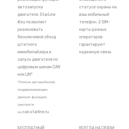
автозапуска
статусе охраны на
двигателя. StarLine
ваш мобильный
iKey позволяет
телефон. 2 SIM-
реализовать
карты разных
бесключевой обход
операторов
штатного
гарантируют
иммобилайзера и
надежную связь
запуск двигателя по
цифровым шинам CAN
или LIN*
*Список автомобилей,
поддерживающих
данную функцию,
смотрите
can.starline.ru
на
БЕСПЛАТНЫЙ
ВСЕГДА НА СВЯЗИ