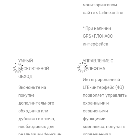
мониторинговом
сайте
starline.online
* При наличии
GPS+ГЛОНАСС
интерфейса
УМНЫЙ
УПРАВЛЕНИЕ С
БЕСКЛЮЧЕВОЙ
ТЕЛЕФОНА
ОБХОД
Интегрированный
Экономьте на
LTE-интерфейс (4G)
покупке
позволяет управлять
дополнительного
охранными и
обходчика или
сервисными
дубликате ключа,
функциями
необходимых для
комплекса, получать
реализации функции
оповещения о