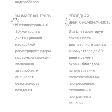
кодграбберов
УМНЫЙ 3D КОНТРОЛЬ
РЕКОРДНАЯ
ЭНЕРГОЭКОНОМИЧНОСТЬ
Интеллектуальный
3D-контроль с
StarLine гарантирует
дистанционной
сохранность
настройкой
достаточного заряда
регистрирует удары,
аккумулятора до 60
поддомкрачивание и
дней в режиме
эвакуацию
охраны благодаря
автомобиля и
использованию
оценивает
запатентованных
безопасность
прогрессивных
вождения
технологий и
программных
решений