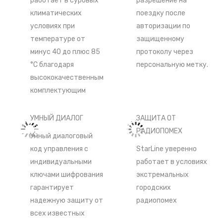
работает в суровых
разрешение на
климатических
поездку после
условиях при
авторизации по
температуре от
защищенному
минус 40 до плюс 85
протоколу через
°С благодаря
персональную метку.
высококачественным
комплектующим
УМНЫЙ ДИАЛОГ
ЗАЩИТА ОТ
РАДИОПОМЕХ
Умный диалоговый
код управления c
StarLine уверенно
индивидуальными
работает в условиях
ключами шифрования
экстремальных
гарантирует
городских
надежную защиту от
радиопомех
всех известных