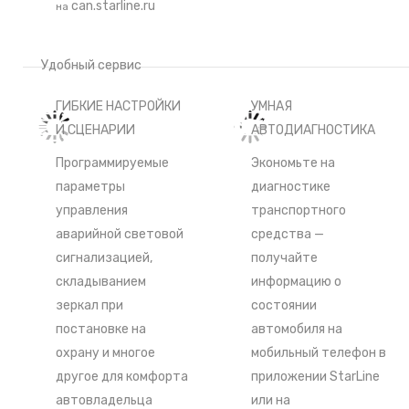
can.starline.ru
на
Удобный сервис
ГИБКИЕ НАСТРОЙКИ
УМНАЯ
И СЦЕНАРИИ
АВТОДИАГНОСТИКА
Программируемые
Экономьте на
параметры
диагностике
управления
транспортного
аварийной световой
средства —
сигнализацией,
получайте
складыванием
информацию о
зеркал при
состоянии
постановке на
автомобиля на
охрану и многое
мобильный телефон в
другое для комфорта
приложении StarLine
автовладельца
или на