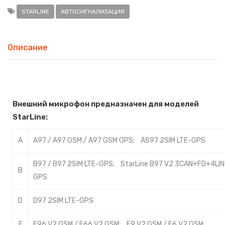
STARLINE
АВТОСИГНАЛИЗАЦИЯ
Описание
Внешний микрофон предназначен для моделей
StarLine:
A
A97 / A97 GSM / A97 GSM GPS; AS97 2SIM LTE-GPS
B97 / B97 2SIM LTE-GPS; StarLine B97 V2 3CAN+FD+4LIN
B
GPS
D
D97 2SIM LTE-GPS
E
E96 V2 GSM / E66 V2 GSM; E9 V2 GSM / E6 V2 GSM