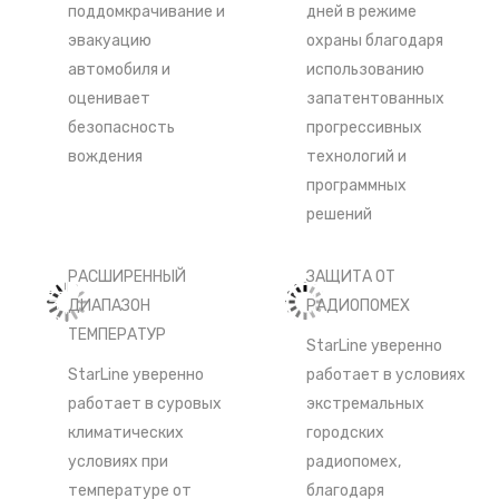
поддомкрачивание и
дней в режиме
эвакуацию
охраны благодаря
автомобиля и
использованию
оценивает
запатентованных
безопасность
прогрессивных
вождения
технологий и
программных
решений
РАСШИРЕННЫЙ
ЗАЩИТА ОТ
ДИАПАЗОН
РАДИОПОМЕХ
ТЕМПЕРАТУР
StarLine уверенно
StarLine уверенно
работает в условиях
работает в суровых
экстремальных
климатических
городских
условиях при
радиопомех,
температуре от
благодаря