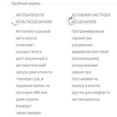
Удобный сервис
АВТОЗАПУСК ПО
60 ГИБКИХ НАСТРОЕК
МУЛЬТИСЦЕНАРИЯМ
И СЦЕНАРИЕВ
Интеллектуальный
Программируемые
автозапуск
параметры
позволяет
управления
осуществлять
аварийной световой
дистанционный и
сигнализацией,
автоматический
складыванием
запуск двигателя по
зеркал при
температуре, в
постановке на
заданное время, по
охрану и многое
просадке АКБ или
другое для комфорта
дням недели.
автовладельца
Комфорт
гарантирован