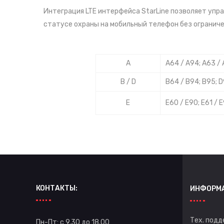
Интеграция LTE интерфейса StarLine позволяет упр
статусе охраны на мобильный телефон без ограничен
A
A64 / A94; A63 / 
B / D
B64 / B94; B95; 
E
E60 / E90; E61 / E
КОНТАКТЫ:
ИНФОРМ
Тех. подд
Пн-Пт: с 9.30 до 18.00