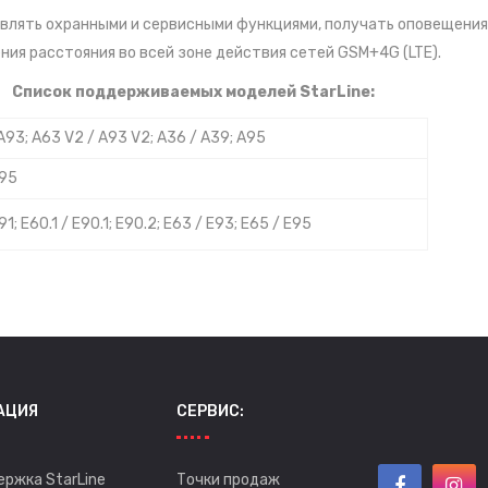
авлять охранными и сервисными функциями, получать оповещения
ия расстояния во всей зоне действия сетей GSM+4G (LTE).
Список поддерживаемых моделей StarLine:
A93; A63 V2 / A93 V2; A36 / A39; A95
D95
91; E60.1 / E90.1; E90.2; E63 / E93; E65 / E95
АЦИЯ
СЕРВИС:
ержка StarLine
Точки продаж