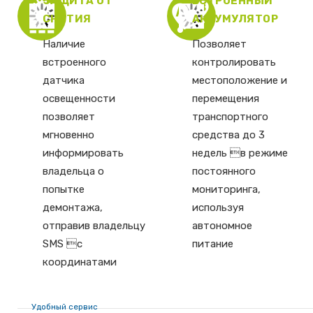
ЗАЩИТА ОТ
ВСТРОЕННЫЙ
СНЯТИЯ
АККУМУЛЯТОР
Наличие
Позволяет
встроенного
контролировать
датчика
местоположение и
освещенности
перемещения
позволяет
транспортного
мгновенно
средства до 3
информировать
недель в режиме
владельца о
постоянного
попытке
мониторинга,
демонтажа,
используя
отправив владельцу
автономное
SMS с
питание
координатами
Удобный сервис