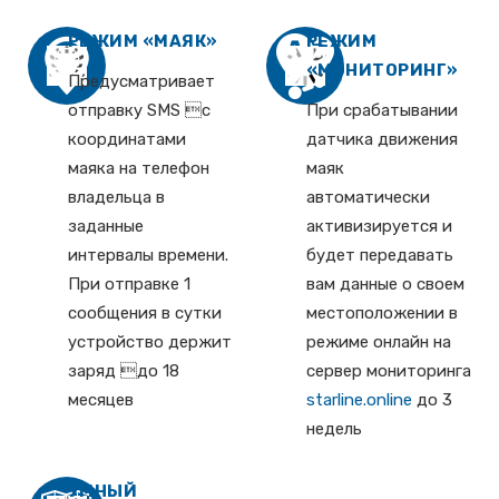
РЕЖИМ «МАЯК»
РЕЖИМ
«МОНИТОРИНГ»
Предусматривает
отправку SMS с
При срабатывании
координатами
датчика движения
маяка на телефон
маяк
владельца в
автоматически
заданные
активизируется и
интервалы времени.
будет передавать
При отправке 1
вам данные о своем
сообщения в сутки
местоположении в
устройство держит
режиме онлайн на
заряд до 18
сервер мониторинга
месяцев
starline.online
до 3
недель
УМНЫЙ