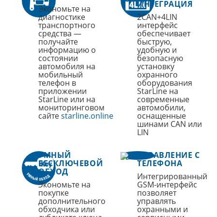
ИНТЕГРАЦИЯ
Экономьте на
диагностике
2CAN+4LIN
транспортного
интерфейс
средства —
обеспечивает
получайте
быструю,
информацию о
удобную и
состоянии
безопасную
автомобиля на
установку
мобильный
охранного
телефон в
оборудования
приложении
StarLine на
StarLine или на
современные
мониторинговом
автомобили,
сайте
starline.online
оснащенные
шинами CAN или
LIN
УМНЫЙ
УПРАВЛЕНИЕ С
БЕСКЛЮЧЕВОЙ
ТЕЛЕФОНА
ОБХОД
Интегрированный
Экономьте на
GSM-интерфейс
покупке
позволяет
дополнительного
управлять
обходчика или
охранными и