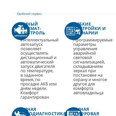
Удобный сервис
УМНЫЙ
ГИБКИЕ
КЛИМАТ-
НАСТРОЙКИ И
КОНТРОЛЬ
СЦЕНАРИИ
Интеллектуальный
Программируемые
автозапуск
параметры
позволяет
управления
осуществлять
аварийной
дистанционный и
световой
автоматический
сигнализацией,
запуск двигателя
складыванием
по температуре,
зеркал при
в заданное
постановке на
время, по
охрану и многое
просадке АКБ или
другое для
дням недели.
комфорта
Комфорт
автовладельца
гарантирован
УМНАЯ
УМНАЯ
АВТОДИАГНОСТИКА
ЦИФРОВАЯ