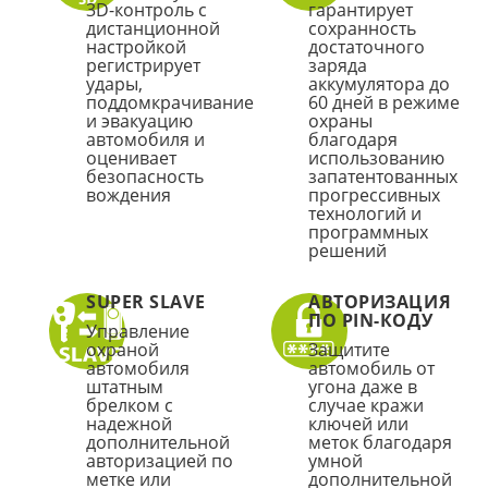
3D-контроль с
гарантирует
дистанционной
сохранность
настройкой
достаточного
регистрирует
заряда
удары,
аккумулятора до
поддомкрачивание
60 дней в режиме
и эвакуацию
охраны
автомобиля и
благодаря
оценивает
использованию
безопасность
запатентованных
вождения
прогрессивных
технологий и
программных
решений
SUPER SLAVE
АВТОРИЗАЦИЯ
ПО PIN-КОДУ
Управление
охраной
Защитите
автомобиля
автомобиль от
штатным
угона даже в
брелком с
случае кражи
надежной
ключей или
дополнительной
меток благодаря
авторизацией по
умной
метке или
дополнительной