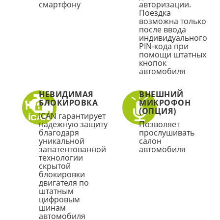
смартфону
авторизации.
Поездка
возможна только
после ввода
индивидуального
PIN-кода при
помощи штатных
кнопок
автомобиля
НЕВИДИМАЯ
ВНЕШНИЙ
БЛОКИРОВКА
МИКРОФОН
(ОПЦИЯ)
iCAN гарантирует
надежную защиту
Позволяет
благодаря
прослушивать
уникальной
салон
запатентованной
автомобиля
технологии
скрытой
блокировки
двигателя по
штатным
цифровым
шинам
автомобиля