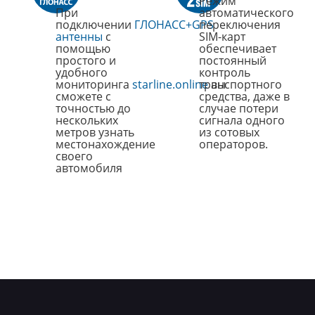
Режим
При
автоматического
подключении
ГЛОНАСС+GPS
переключения
антенны
с
SIM-карт
помощью
обеспечивает
простого и
постоянный
удобного
контроль
мониторинга
starline.online
транспортного
вы
сможете с
средства, даже в
точностью до
случае потери
нескольких
сигнала одного
метров узнать
из сотовых
местонахождение
операторов.
своего
автомобиля