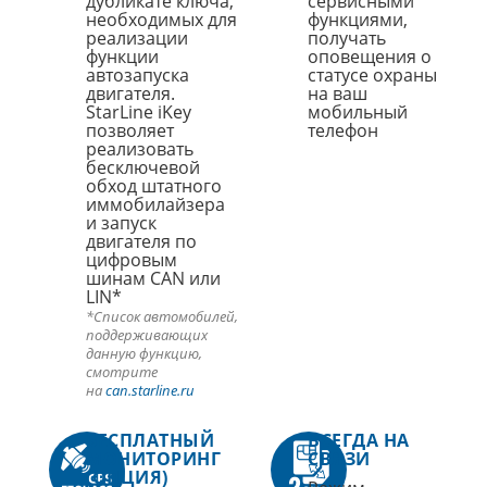
дубликате ключа,
сервисными
необходимых для
функциями,
реализации
получать
функции
оповещения о
автозапуска
статусе охраны
двигателя.
на ваш
StarLine iKey
мобильный
позволяет
телефон
реализовать
бесключевой
обход штатного
иммобилайзера
и запуск
двигателя по
цифровым
шинам CAN или
LIN*
*Список автомобилей,
поддерживающих
данную функцию,
смотрите
на
can.starline.ru
БЕСПЛАТНЫЙ
ВСЕГДА НА
МОНИТОРИНГ
СВЯЗИ
(ОПЦИЯ)