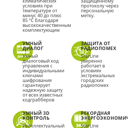
климатических
защищенному
условиях при
протоколу через
температуре от
персональную
минус 40 до плюс
метку.
85 °С благодаря
высококачественным
комплектующим
УМНЫЙ
ЗАЩИТА ОТ
ДИАЛОГ
РАДИОПОМЕХ
Умный
StarLine
диалоговый код
уверенно
управления c
работает в
индивидуальными
условиях
ключами
экстремальных
шифрования
городских
гарантирует
радиопомех
надежную защиту
от всех известных
кодграбберов
УМНЫЙ 3D
РЕКОРДНАЯ
КОНТРОЛЬ
ЭНЕРГОЭКОНОМИ
Интеллектуальный
StarLine