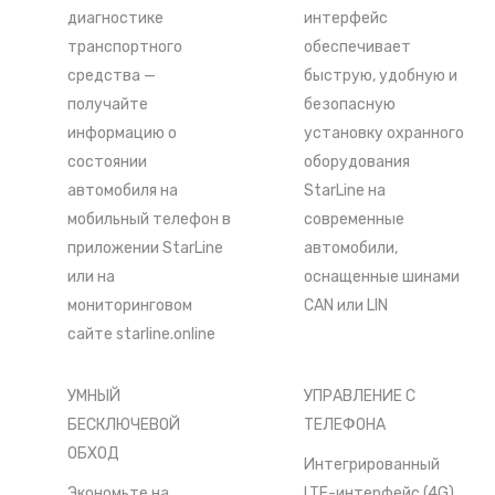
диагностике
интерфейс
транспортного
обеспечивает
средства —
быструю, удобную и
получайте
безопасную
информацию о
установку охранного
состоянии
оборудования
автомобиля на
StarLine на
мобильный телефон в
современные
приложении StarLine
автомобили,
или на
оснащенные шинами
мониторинговом
CAN или LIN
сайте
starline.online
УМНЫЙ
УПРАВЛЕНИЕ С
БЕСКЛЮЧЕВОЙ
ТЕЛЕФОНА
ОБХОД
Интегрированный
Экономьте на
LTE-интерфейс (4G)