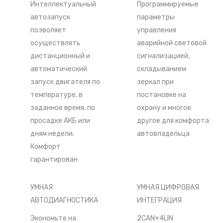
Интеллектуальный
Программируемые
автозапуск
параметры
позволяет
управления
осуществлять
аварийной световой
дистанционный и
сигнализацией,
автоматический
складыванием
запуск двигателя по
зеркал при
температуре, в
постановке на
заданное время, по
охрану и многое
просадке АКБ или
другое для комфорта
дням недели.
автовладельца
Комфорт
гарантирован
УМНАЯ
УМНАЯ ЦИФРОВАЯ
АВТОДИАГНОСТИКА
ИНТЕГРАЦИЯ
Экономьте на
2CAN+4LIN