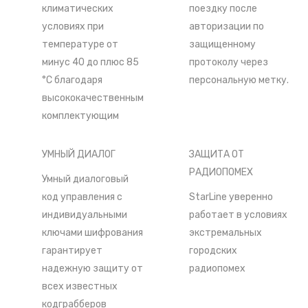
климатических
поездку после
условиях при
авторизации по
температуре от
защищенному
минус 40 до плюс 85
протоколу через
°С благодаря
персональную метку.
высококачественным
комплектующим
УМНЫЙ ДИАЛОГ
ЗАЩИТА ОТ
РАДИОПОМЕХ
Умный диалоговый
код управления c
StarLine уверенно
индивидуальными
работает в условиях
ключами шифрования
экстремальных
гарантирует
городских
надежную защиту от
радиопомех
всех известных
кодграбберов