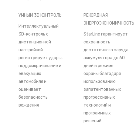
УМНЫЙ 3D КОНТРОЛЬ
РЕКОРДНАЯ
ЭНЕРГОЭКОНОМИЧНОСТЬ
Интеллектуальный
3D-контроль с
StarLine гарантирует
дистанционной
сохранность
настройкой
достаточного заряда
регистрирует удары,
аккумулятора до 60
поддомкрачивание и
дней в режиме
эвакуацию
охраны благодаря
автомобиля и
использованию
оценивает
запатентованных
безопасность
прогрессивных
вождения
технологий и
программных
решений