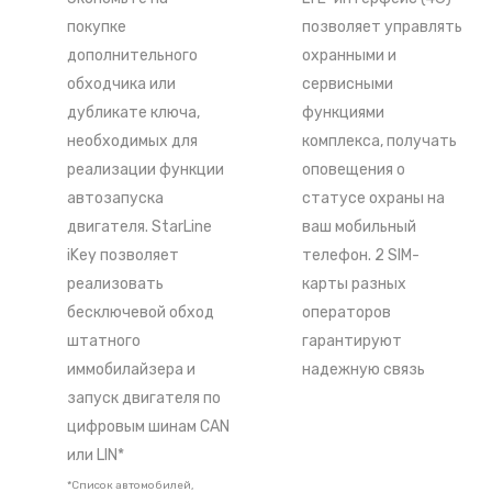
покупке
позволяет управлять
дополнительного
охранными и
обходчика или
сервисными
дубликате ключа,
функциями
необходимых для
комплекса, получать
реализации функции
оповещения о
автозапуска
статусе охраны на
двигателя. StarLine
ваш мобильный
iKey позволяет
телефон. 2 SIM-
реализовать
карты разных
бесключевой обход
операторов
штатного
гарантируют
иммобилайзера и
надежную связь
запуск двигателя по
цифровым шинам CAN
или LIN*
*Список автомобилей,