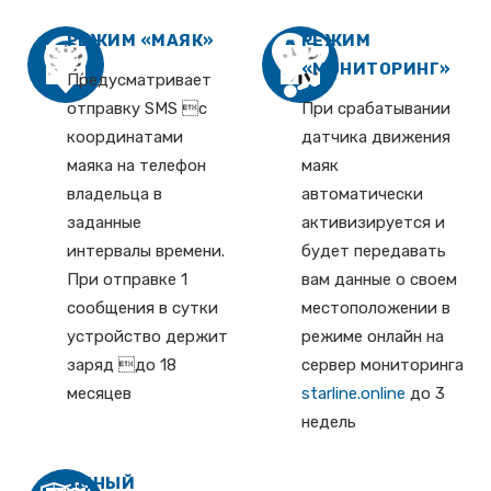
РЕЖИМ «МАЯК»
РЕЖИМ
«МОНИТОРИНГ»
Предусматривает
отправку SMS с
При срабатывании
координатами
датчика движения
маяка на телефон
маяк
владельца в
автоматически
заданные
активизируется и
интервалы времени.
будет передавать
При отправке 1
вам данные о своем
сообщения в сутки
местоположении в
устройство держит
режиме онлайн на
заряд до 18
сервер мониторинга
месяцев
starline.online
до 3
недель
УМНЫЙ