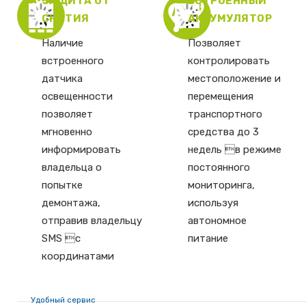
ЗАЩИТА ОТ
ВСТРОЕННЫЙ
СНЯТИЯ
АККУМУЛЯТОР
Наличие
Позволяет
встроенного
контролировать
датчика
местоположение и
освещенности
перемещения
позволяет
транспортного
мгновенно
средства до 3
информировать
недель в режиме
владельца о
постоянного
попытке
мониторинга,
демонтажа,
используя
отправив владельцу
автономное
SMS с
питание
координатами
Удобный сервис