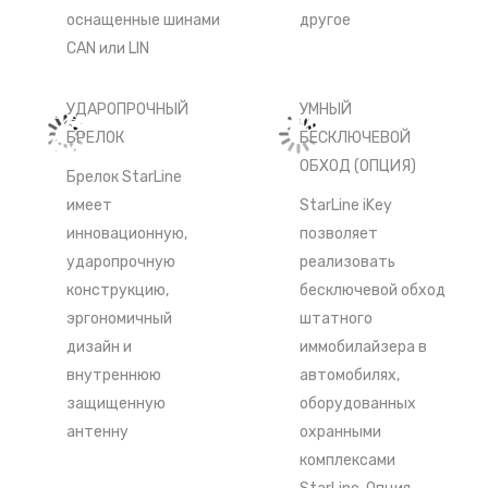
оснащенные шинами
другое
CAN или LIN
УДАРОПРОЧНЫЙ
УМНЫЙ
БРЕЛОК
БЕСКЛЮЧЕВОЙ
ОБХОД (ОПЦИЯ)
Брелок StarLine
имеет
StarLine iKey
инновационную,
позволяет
ударопрочную
реализовать
конструкцию,
бесключевой обход
эргономичный
штатного
дизайн и
иммобилайзера в
внутреннюю
автомобилях,
защищенную
оборудованных
антенну
охранными
комплексами