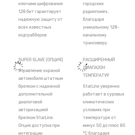
ключами шифрования
городских
128 бит гарантирует
радиопомех,
надежную защиту от
благодаря
всех известных
уникальному 128-
кодграбберов
канальному
трансиверу
SUPER SLAVE (ОПЦИЯ)
РАСШИРЕННЫЙ
ДИАПАЗОН
Управление охраной
ТЕМПЕРАТУР
автомобиля штатным
брелком с надежной
StarLine уверенно
дополнительной
работает в суровых
диалоговой
климатических
авторизацией
условиях при
брелком StarLine.
температуре от
Опция доступна при
минус 50 до плюс 85
интеграции
°С благодаря