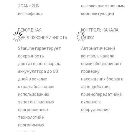
2CAN+2LIN
высококачественным
интерфейса
комплектующим
РЕКОРДНАЯ
КОНТРОЛЬ КАНАЛА
ЭНЕРГОЭКОНОМИЧНОСТЬ
СВЯЗИ
StarLine гарантирует
Автоматический
сохранность
контроль канала
достаточного заряда
связи обеспечивает
аккумулятора до 60
проверку
дней в режиме
нахождения брелка в
охраны благодаря
зоне действия
использованию
приемопередатчика
запатентованных
охранного
прогрессивных
оборудования
технологий и
программных