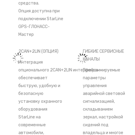
средства.
Опция доступна при
подключении
StarLine
GPS-ГЛОНАСС-
Мастер
2CAN+2LIN (ОПЦИЯ)
ГИБКИЕ СЕРВИСНЫЕ
КАНАЛЫ
Интеграция
опционального
2CAN+2LIN
интерфейса
Программируемые
обеспечивает
параметры
быструю, удобную и
управления
безопасную
аварийной световой
установку охранного
сигнализацией,
оборудования
складыванием
StarLine на
зеркал, настройкой
современные
сидений под
автомобили,
владельца и многое