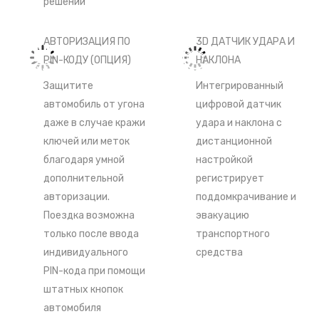
решений
АВТОРИЗАЦИЯ ПО
3D ДАТЧИК УДАРА И
PIN-КОДУ (ОПЦИЯ)
НАКЛОНА
Защитите
Интегрированный
автомобиль от угона
цифровой датчик
даже в случае кражи
удара и наклона с
ключей или меток
дистанционной
благодаря умной
настройкой
дополнительной
регистрирует
авторизации.
поддомкрачивание и
Поездка возможна
эвакуацию
только после ввода
транспортного
индивидуального
средства
PIN-кода при помощи
штатных кнопок
автомобиля