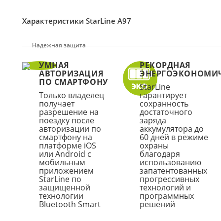
Характеристики StarLine A97
Надежная защита
УМНАЯ
РЕКОРДНАЯ
АВТОРИЗАЦИЯ
ЭНЕРГОЭКОНОМИ
ПО СМАРТФОНУ
StarLine
Только владелец
гарантирует
получает
сохранность
разрешение на
достаточного
поездку после
заряда
авторизации по
аккумулятора до
смартфону на
60 дней в режиме
платформе iOS
охраны
или Android с
благодаря
мобильным
использованию
приложением
запатентованных
StarLine по
прогрессивных
защищенной
технологий и
технологии
программных
Bluetooth Smart
решений