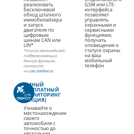
реализовать
GSM или LTE-
бесключевой
интерфейса
обход штатного
позволяет
иммобилайзера
управлять
и запуск
охранными и
двигателя по
сервисными
цифровым
функциями,
шинам CAN или
получать
LIN*
оповещения о
статусе охраны
*Список автомобилей,
на ваш
поддерживающих
мобильный
данную функцию,
телефон
смотрите
на
can.starline.ru
УМНЫЙ
БЕСПЛАТНЫЙ
МОНИТОРИНГ
(ОПЦИЯ)
Узнавайте о
местонахождении
своего
автомобиля с
точностью до
нескольких