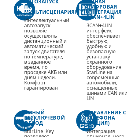
АВТОЗАПУСК
УМНАЯ
ПО
ЦИФРОВАЯ
МУЛЬТИСЦЕНАРИЯМ
ИНТЕГРАЦИЯ
3CAN+4LIN
Интеллектуальный
автозапуск
3CAN+4LIN
позволяет
интерфейс
осуществлять
обеспечивает
дистанционный и
быструю,
автоматический
удобную и
запуск двигателя
безопасную
по температуре,
установку
в заданное
охранного
время, по
оборудования
просадке АКБ или
StarLine на
дням недели.
современные
Комфорт
автомобили,
гарантирован
оснащенные
шинами CAN или
LIN
УМНЫЙ
УПРАВЛЕНИЕ С
БЕСКЛЮЧЕВОЙ
ТЕЛЕФОНА
ОБХОД
(ОПЦИЯ)
StarLine iKey
Интеграция
позволяет
опционального