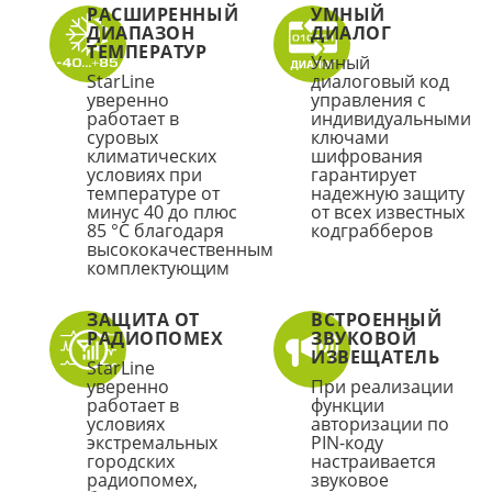
РАСШИРЕННЫЙ
УМНЫЙ
ДИАПАЗОН
ДИАЛОГ
ТЕМПЕРАТУР
Умный
StarLine
диалоговый код
уверенно
управления c
работает в
индивидуальными
суровых
ключами
климатических
шифрования
условиях при
гарантирует
температуре от
надежную защиту
минус 40 до плюс
от всех известных
85 °С благодаря
кодграбберов
высококачественным
комплектующим
ЗАЩИТА ОТ
ВСТРОЕННЫЙ
РАДИОПОМЕХ
ЗВУКОВОЙ
ИЗВЕЩАТЕЛЬ
StarLine
уверенно
При реализации
работает в
функции
условиях
авторизации по
экстремальных
PIN-коду
городских
настраивается
радиопомех,
звуковое