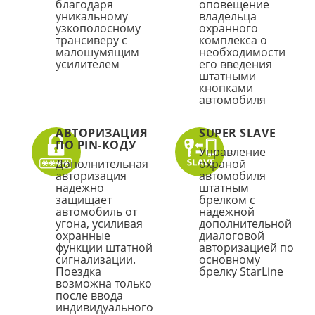
благодаря
оповещение
уникальному
владельца
узкополосному
охранного
трансиверу с
комплекса о
малошумящим
необходимости
усилителем
его введения
штатными
кнопками
автомобиля
АВТОРИЗАЦИЯ
SUPER SLAVE
ПО PIN-КОДУ
Управление
Дополнительная
охраной
авторизация
автомобиля
надежно
штатным
защищает
брелком с
автомобиль от
надежной
угона, усиливая
дополнительной
охранные
диалоговой
функции штатной
авторизацией по
сигнализации.
основному
Поездка
брелку StarLine
возможна только
после ввода
индивидуального