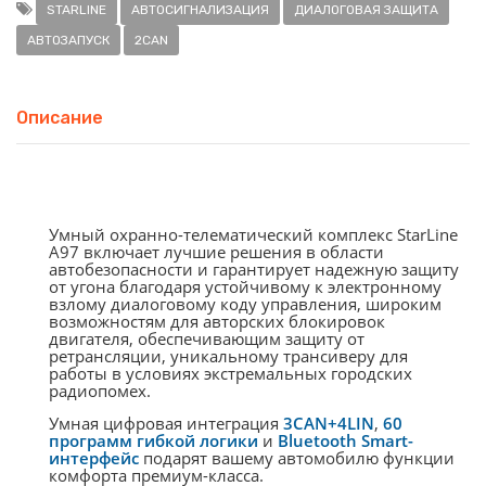
STARLINE
АВТОСИГНАЛИЗАЦИЯ
ДИАЛОГОВАЯ ЗАЩИТА
АВТОЗАПУСК
2CAN
Описание
Умный охранно-телематический комплекс StarLine
А97 включает лучшие решения в области
автобезопасности и гарантирует надежную защиту
от угона благодаря устойчивому к электронному
взлому диалоговому коду управления, широким
возможностям для авторских блокировок
двигателя, обеспечивающим защиту от
ретрансляции, уникальному трансиверу для
работы в условиях экстремальных городских
радиопомех.
Умная цифровая интеграция
3CAN+4LIN
,
60
программ гибкой логики
и
Bluetooth Smart-
интерфейс
подарят вашему автомобилю функции
комфорта премиум-класса.