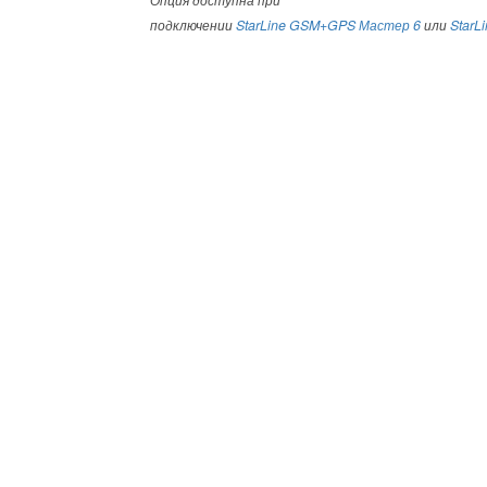
Опция доступна при
подключении
StarLine GSM+GPS Мастер 6
или
StarL