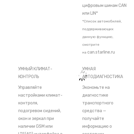
цифровым шинам CAN
или LIN*
*Список автомобилей,
поддерживающих
данную функцию,
смотрите
can.starline.ru
на
УМНЫЙ КЛИМАТ-
УМНАЯ
КОНТРОЛЬ
АВТОДИАГНОСТИКА
Управляйте
Экономьте на
настройками климат-
диагностике
контроля,
транспортного
подогревом сидений,
средства —
окон и зеркал при
получайте
наличии GSM или
информацию о