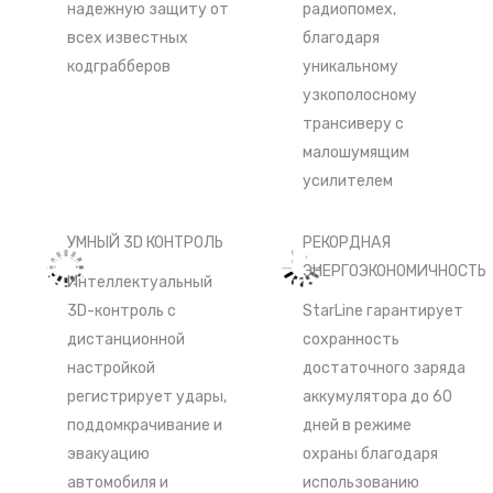
надежную защиту от
радиопомех,
всех известных
благодаря
кодграбберов
уникальному
узкополосному
трансиверу с
малошумящим
усилителем
УМНЫЙ 3D КОНТРОЛЬ
РЕКОРДНАЯ
ЭНЕРГОЭКОНОМИЧНОСТЬ
Интеллектуальный
3D-контроль с
StarLine гарантирует
дистанционной
сохранность
настройкой
достаточного заряда
регистрирует удары,
аккумулятора до 60
поддомкрачивание и
дней в режиме
эвакуацию
охраны благодаря
автомобиля и
использованию