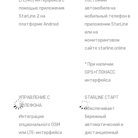
LTE(4G) интерфейса с
состоянии
помощью приложения
автомобиля на
StarLine 2 на
мобильный телефон в
платформе Android
приложении StarLine
или на
мониторинговом
сайте
starline.online
* При наличии
GPS+ГЛОНАСС
интерфейса
УПРАВЛЕНИЕ С
STARLINE СТАРТ
ТЕЛЕФОНА
Обеспечивает
Интеграция
бережный
опционального GSM
автоматический и
или LTE-интерфейса
дистанционный