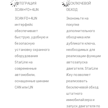
ИНТЕГРАЦИЯ
БЕСКЛЮЧЕВОЙ
3CAN+FD+4LIN
ОБХОД
3CAN FD+4LIN
Экономьте на
интерфейс
покупке
обеспечивает
дополнительного
быструю, удобную и
обходчика или
безопасную
дубликате ключа,
установку охранного
необходимых для
оборудования
реализации функции
StarLine на
автозапуска
современные
двигателя. StarLine
автомобили,
iKey позволяет
оснащенные шинами
реализовать
CAN или LIN
бесключевой обход
штатного
иммобилайзера и
запуск двигателя по