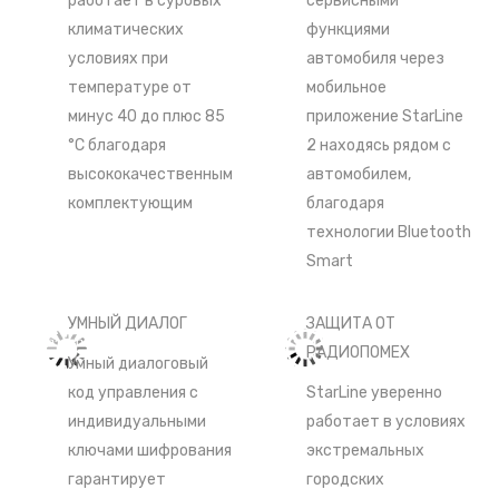
работает в суровых
сервисными
климатических
функциями
условиях при
автомобиля через
температуре от
мобильное
минус 40 до плюс 85
приложение StarLine
°С благодаря
2 находясь рядом с
высококачественным
автомобилем,
комплектующим
благодаря
технологии Bluetooth
Smart
УМНЫЙ ДИАЛОГ
ЗАЩИТА ОТ
РАДИОПОМЕХ
Умный диалоговый
код управления c
StarLine уверенно
индивидуальными
работает в условиях
ключами шифрования
экстремальных
гарантирует
городских