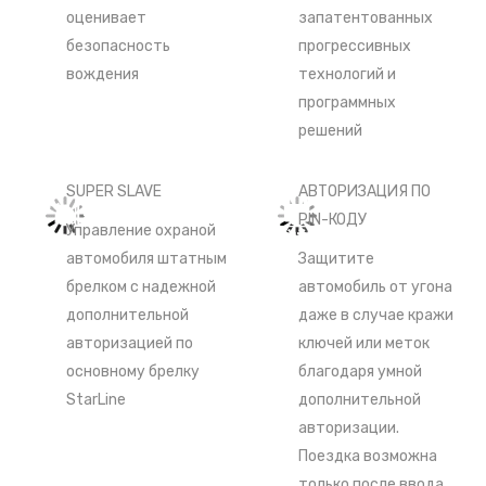
оценивает
запатентованных
безопасность
прогрессивных
вождения
технологий и
программных
решений
SUPER SLAVE
АВТОРИЗАЦИЯ ПО
PIN-КОДУ
Управление охраной
автомобиля штатным
Защитите
брелком с надежной
автомобиль от угона
дополнительной
даже в случае кражи
авторизацией по
ключей или меток
основному брелку
благодаря умной
StarLine
дополнительной
авторизации.
Поездка возможна
только после ввода