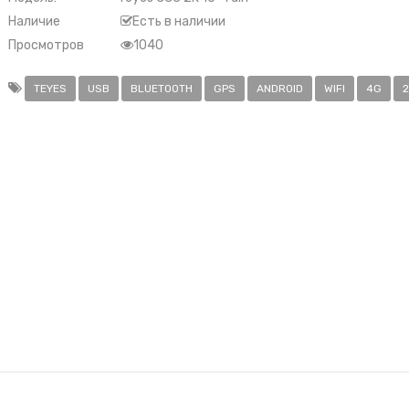
Наличие
Есть в наличии
Просмотров
1040
TEYES
USB
BLUETOOTH
GPS
ANDROID
WIFI
4G
2