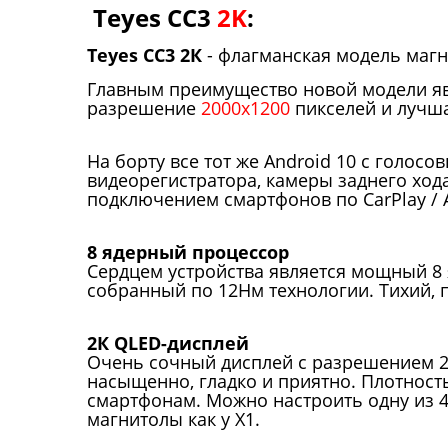
Teyes CC3
2K
:
Teyes CC3 2К
- флагманская модель магн
Главным преимущество новой модели я
разрешение
2000х1200
пикселей и лучша
На борту все тот же Android 10 с голо
видеорегистратора, камеры заднего хо
подключением смартфонов по CarPlay / 
8 ядерный процессор
Сердцем устройства является мощный 8 
собранный по 12Нм технологии. Тихий,
2К QLED-дисплей
Очень сочный дисплей c разрешением 2
насыщенно, гладко и приятно. Плотност
смартфонам. Можно настроить одну из 4
магнитолы как у X1.