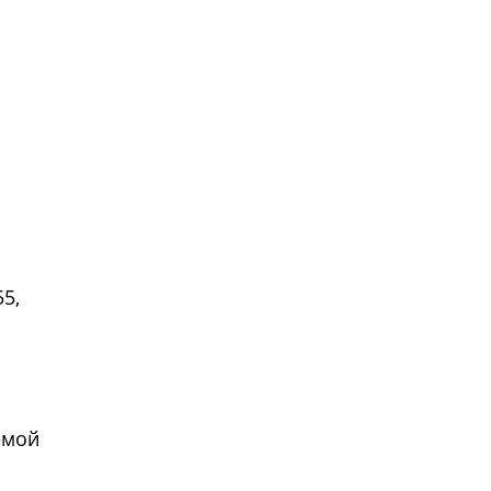
5,
емой