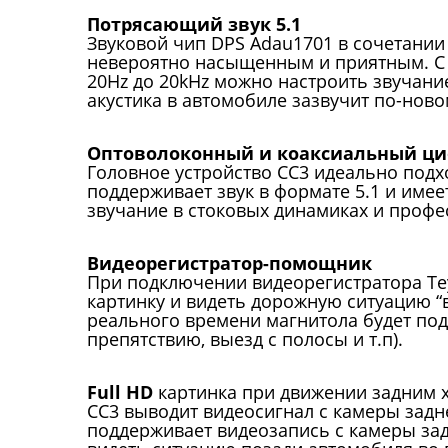
Потрясающий звук 5.1
Звуковой чип DPS Adau1701 в сочетании
невероятно насыщенным и приятным. С 
20Hz до 20kHz можно настроить звучани
акустика в автомобиле зазвучит по-ново
Оптоволоконный и коаксиальный ц
Головное устройство СС3 идеально подх
поддерживает звук в формате 5.1 и име
звучание в стоковых динамиках и профе
Видеорегистратор-помощник
При подключении видеорегистратора Te
картинку и видеть дорожную ситуацию “
реального времени магнитола будет под
препятствию, выезд с полосы и т.п).
Full HD
картинка при движении задним 
CC3 выводит видеосигнал с камеры задн
поддерживает видеозапись с камеры зад