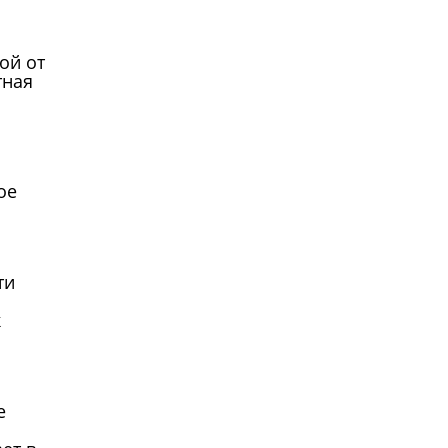
ой от
тная
ое
ти
к
е